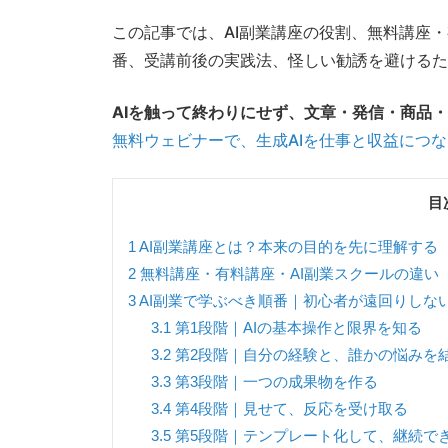
この記事では、AI副業講座の役割、無料講座
番、受講前後の実践法、怪しい勧誘を避けるた
AIを触って終わりにせず、文章・発信・商品
無料ウェビナーで、生成AIを仕事と収益につ
目
1
AI副業講座とは？本来の目的を先に理解する
2
無料講座・有料講座・AI副業スクールの違い
3
AI副業で学ぶべき順番｜初心者が遠回りしな
3.1
第1段階｜AIの基本操作と限界を知る
3.2
第2段階｜自分の経験と、誰かの悩みを
3.3
第3段階｜一つの成果物を作る
3.4
第4段階｜見せて、反応を受け取る
3.5
第5段階｜テンプレート化して、継続で