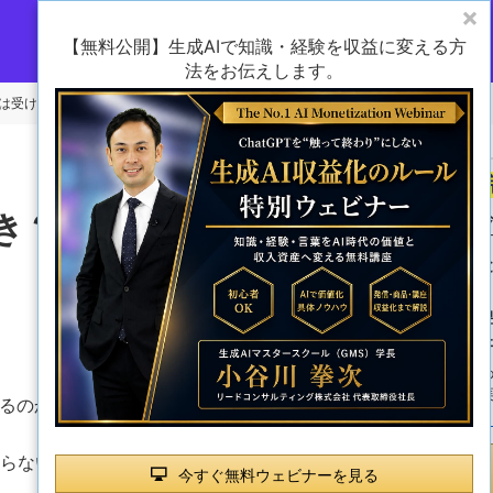
【無料公開】生成AIで知識・経験を収益に変える方
法をお伝えします。
座は受けるべき？初心者が学ぶ順番・無料と有料の違い
べき？初心者が学ぶ順番・
C
0 views
かるのか」
らない。何を基準に選べばよいのか」
今すぐ無料ウェビナーを見る