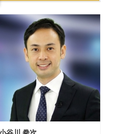
小谷川 拳次