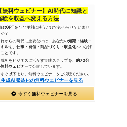
【無料ウェビナー】AI時代に知識と
経験を収益へ変える方法
ChatGPTをただ便利に使うだけで終わらせていませ
んか？
これからの時代に重要なのは、あなたの
知識・経験・
スキル
を、
仕事・発信・商品づくり・収益化
へつなげ
ることです。
生成AIをビジネスに活かす実践ステップを、
約70分
の無料ウェビナー
で公開しています。
今すぐ以下より、無料ウェビナーをご視聴ください。
» 生成AI収益化の無料ウェビナーを見る
今すぐ無料ウェビナーを見る