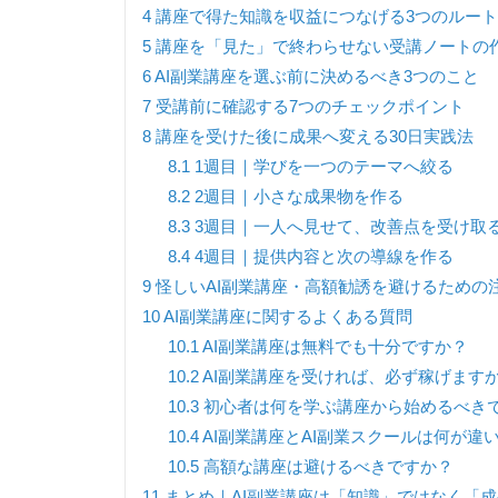
4
講座で得た知識を収益につなげる3つのルート
5
講座を「見た」で終わらせない受講ノートの
6
AI副業講座を選ぶ前に決めるべき3つのこと
7
受講前に確認する7つのチェックポイント
8
講座を受けた後に成果へ変える30日実践法
8.1
1週目｜学びを一つのテーマへ絞る
8.2
2週目｜小さな成果物を作る
8.3
3週目｜一人へ見せて、改善点を受け取
8.4
4週目｜提供内容と次の導線を作る
9
怪しいAI副業講座・高額勧誘を避けるための
10
AI副業講座に関するよくある質問
10.1
AI副業講座は無料でも十分ですか？
10.2
AI副業講座を受ければ、必ず稼げます
10.3
初心者は何を学ぶ講座から始めるべき
10.4
AI副業講座とAI副業スクールは何が違
10.5
高額な講座は避けるべきですか？
11
まとめ｜AI副業講座は「知識」ではなく「