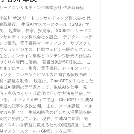
リードコンサルティング株式会社 代表取締役
小谷川 拳次 リードコンサルティング株式会社 代
表取締役。 生成AIマスタースクール（GMS）学
長。 起業家。作家。投資家。 2009年、リードコ
ンサルティング株式会社を設立。 デジタルコンテ
ンツ販売、電子書籍マーケティング、サブスクリ
プションビジネス、自動ウェビナー販売システム
など、オンライン集客とコンテンツ販売の仕組み
づくりを専門に活動。 著書は累計50冊以上。 こ
れまでにネット集客、電子書籍、セールスライテ
ィング、コンテンツビジネスに関する多数の教
材・講座を制作。 現在は、ChatGPTを中心とした
生成AI活用の専門家として、生成AIを仕事・発
信・商品づくり・収益化に活かす方法を発信して
いる。 オウンドメディアでは、ChatGPT・生成AI
関連の記事を多数公開。 また、メール講座・メル
マガを通じて、生成AI時代のビジネス活用法を継
続的に発信している。 現在、生成AIで知識・経
験・スキルを収益に変えるための実践講座「生成
AIマスタースクール（GMS）」を主宰。