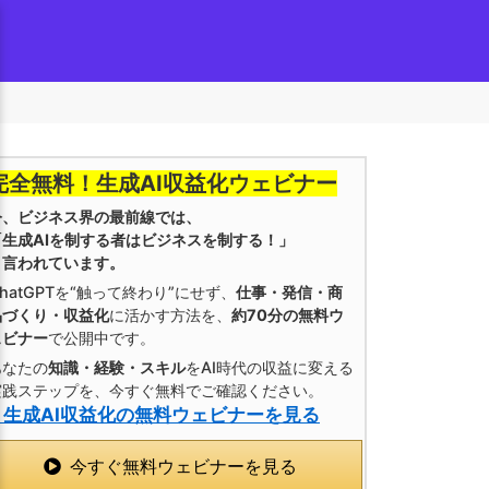
完全無料！生成AI収益化ウェビナー
今、ビジネス界の最前線では、
「生成AIを制する者はビジネスを制する！」
と言われています。
hatGPTを“触って終わり”にせず、
仕事・発信・商
品づくり・収益化
に活かす方法を、
約70分の無料ウ
ェビナー
で公開中です。
あなたの
知識・経験・スキル
をAI時代の収益に変える
実践ステップを、今すぐ無料でご確認ください。
» 生成AI収益化の無料ウェビナーを見る
今すぐ無料ウェビナーを見る