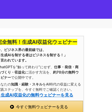
完全無料！生成AI収益化ウェビナー
今、ビジネス界の最前線では、
「生成AIを制する者はビジネスを制する！」
と言われています。
hatGPTを“触って終わり”にせず、
仕事・発信・商
品づくり・収益化
に活かす方法を、
約70分の無料ウ
ェビナー
で公開中です。
あなたの
知識・経験・スキル
をAI時代の収益に変える
実践ステップを、今すぐ無料でご確認ください。
» 生成AI収益化の無料ウェビナーを見る
今すぐ無料ウェビナーを見る