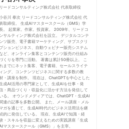
リードコンサルティング株式会社 代表取締役
小谷川 拳次 リードコンサルティング株式会社 代
表取締役。 生成AIマスタースクール（GMS）学
長。 起業家。作家。投資家。 2009年、リードコ
ンサルティング株式会社を設立。 デジタルコンテ
ンツ販売、電子書籍マーケティング、サブスクリ
プションビジネス、自動ウェビナー販売システム
など、オンライン集客とコンテンツ販売の仕組み
づくりを専門に活動。 著書は累計50冊以上。 こ
れまでにネット集客、電子書籍、セールスライテ
ィング、コンテンツビジネスに関する多数の教
材・講座を制作。 現在は、ChatGPTを中心とした
生成AI活用の専門家として、生成AIを仕事・発
信・商品づくり・収益化に活かす方法を発信して
いる。 オウンドメディアでは、ChatGPT・生成AI
関連の記事を多数公開。 また、メール講座・メル
マガを通じて、生成AI時代のビジネス活用法を継
続的に発信している。 現在、生成AIで知識・経
験・スキルを収益に変えるための実践講座「生成
AIマスタースクール（GMS）」を主宰。