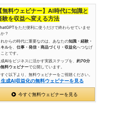
【無料ウェビナー】AI時代に知識と
経験を収益へ変える方法
ChatGPTをただ便利に使うだけで終わらせていませ
んか？
これからの時代に重要なのは、あなたの
知識・経験・
スキル
を、
仕事・発信・商品づくり・収益化
へつなげ
ることです。
生成AIをビジネスに活かす実践ステップを、
約70分
の無料ウェビナー
で公開しています。
今すぐ以下より、無料ウェビナーをご視聴ください。
» 生成AI収益化の無料ウェビナーを見る
今すぐ無料ウェビナーを見る