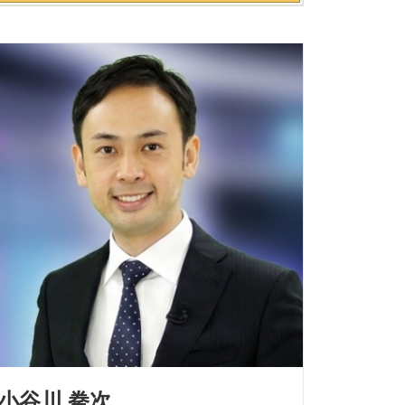
小谷川 拳次