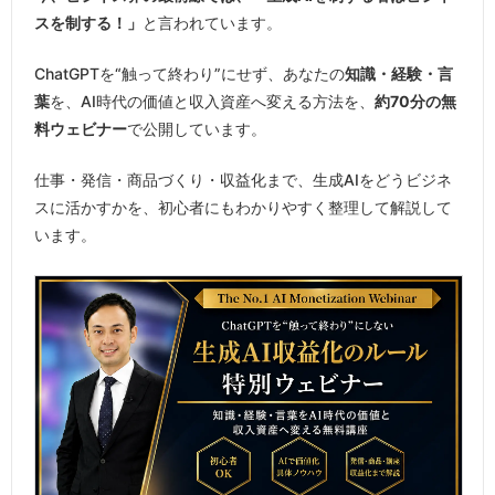
スを制する！」
と言われています。
ChatGPTを“触って終わり”にせず、あなたの
知識・経験・言
葉
を、AI時代の価値と収入資産へ変える方法を、
約70分の無
料ウェビナー
で公開しています。
仕事・発信・商品づくり・収益化まで、生成AIをどうビジネ
スに活かすかを、初心者にもわかりやすく整理して解説して
います。