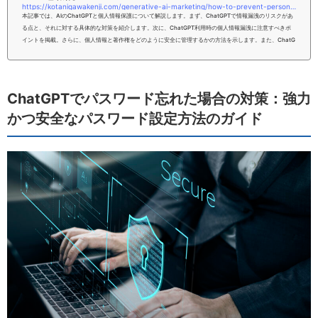
https://kotanigawakenji.com/generative-ai-marketing/how-to-prevent-personal-information-from-leaking-with-chatgpt-what-should-i-be-careful-about-when-entering-data
本記事では、AIのChatGPTと個人情報保護について解説します。まず、ChatGPTで情報漏洩のリスクがあ
る点と、それに対する具体的な対策を紹介します。次に、ChatGPT利用時の個人情報漏洩に注意すべきポ
イントを掲載。さらに、個人情報と著作権をどのように安全に管理するかの方法を示します。また、ChatG
PTの設定方法や、第三者提供とデータ収集の注意事例、入力と保護の技術も詳しく説明します。最後に、個
人情報の削除方法と、ニュース活用の最新事例を紹介して、全てのChatGPT利用者にとって有益な情報を
提供します。本記事をお読みい...
ChatGPTでパスワード忘れた場合の対策：強力
かつ安全なパスワード設定方法のガイド