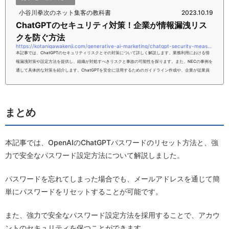
小谷川拳次のネット集客の教科書
2023.10.19
ChatGPTのセキュリティ対策！企業が情報漏洩リス
クを防ぐ方法
https://kotanigawakenji.com/generative-ai-marketing/chatgpt-security-measures-how-companies-can-prevent-information-leakage-risks
本記事では、ChatGPTのセキュリティリスクとその対策について詳しく解説します。業務利用における情
報漏洩対策や設定方法を提供し、組織が対処すべきリスクと事故の可能性を探ります。また、NECの事例を
通して具体的な対策を紹介します。ChatGPTを安全に活用するためのガイドライン作成や、企業が従業員
にできるセキュリティポリシーと規定作りについても言及します。本記事をお読みいただければ、ChatGP
Tのセキュリティ対策を理解できるようになるはずです。ぜひ、こちらの内容を参考にしてみてください。
【PR】完全無料！【ChatGPT速...
まとめ
本記事では、OpenAIのChatGPTパスワードのリセット方法と、強
力で安全なパスワード設定方法について解説しました。
パスワードを忘れてしまった場合でも、メールアドレスを通じて簡
単にパスワードをリセットすることが可能です。
また、強力で安全なパスワード設定方法を採用することで、アカウ
ントのセキュリティを保つことができます。