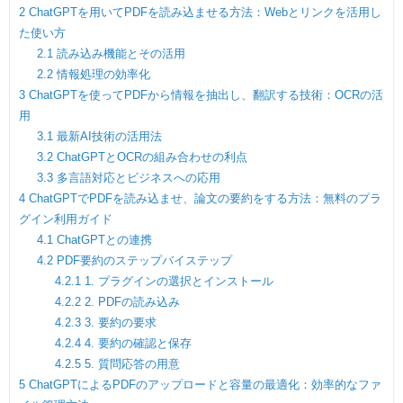
2
ChatGPTを用いてPDFを読み込ませる方法：Webとリンクを活用し
た使い方
2.1
読み込み機能とその活用
2.2
情報処理の効率化
3
ChatGPTを使ってPDFから情報を抽出し、翻訳する技術：OCRの活
用
3.1
最新AI技術の活用法
3.2
ChatGPTとOCRの組み合わせの利点
3.3
多言語対応とビジネスへの応用
4
ChatGPTでPDFを読み込ませ、論文の要約をする方法：無料のプラ
グイン利用ガイド
4.1
ChatGPTとの連携
4.2
PDF要約のステップバイステップ
4.2.1
1. プラグインの選択とインストール
4.2.2
2. PDFの読み込み
4.2.3
3. 要約の要求
4.2.4
4. 要約の確認と保存
4.2.5
5. 質問応答の用意
5
ChatGPTによるPDFのアップロードと容量の最適化：効率的なファ