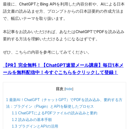
最後に、ChatGPTとBing APIを利用した内容分析や、AIによる日本
語文書の読み込ませ方、プロンプトからの日本語要約の作成方法ま
で、幅広いテーマを取り扱います。
本記事をお読みいただければ、あなたはChatGPTでPDFを読み込み
要約する方法を理解いただけるようになるはずです。
ぜひ、こちらの内容を参考にしてみてください。
【PR】完全無料！【ChatGPT速習メール講座】毎日1本メ
ールを無料配信中！今すぐこちらをクリックして登録！
目次
[
hide
]
1
最新AI！ChatGPT（チャットGPT）でPDFを読み込み、要約する方
法：プラグイン（Plugin）とAPIを駆使したプロセス
1.1
ChatGPTによるPDFファイルの読み込みと要約
1.2
読み込みの基本手順
1.3
プラグインとAPIの活用