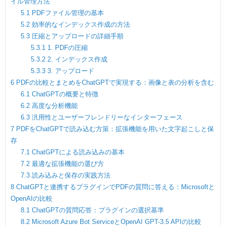
イル管理方法
5.1
PDFファイル管理の基本
5.2
効率的なインデックス作成の方法
5.3
圧縮とアップロードの詳細手順
5.3.1
1. PDFの圧縮
5.3.2
2. インデックス作成
5.3.3
3. アップロード
6
PDFの比較とまとめをChatGPTで実現する：画像と表の分析を含む
6.1
ChatGPTの概要と特徴
6.2
高度な分析機能
6.3
汎用性とユーザーフレンドリーなインターフェース
7
PDFをChatGPTで読み込む方策：拡張機能を用いた文字起こしと保
存
7.1
ChatGPTによる読み込みの基本
7.2
最適な拡張機能の選び方
7.3
読み込みと保存の実践方法
8
ChatGPTと連携するプラグインでPDFの質問に答える：Microsoftと
OpenAIの比較
8.1
ChatGPTの質問応答：プラグインの選択基準
8.2
Microsoft Azure Bot ServiceとOpenAI GPT-3.5 APIの比較