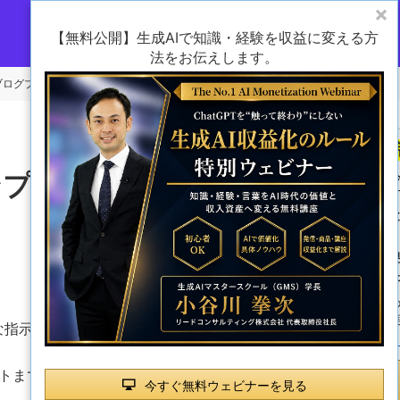
【無料公開】生成AIで知識・経験を収益に変える方
法をお伝えします。
PTブログプロンプト7選｜記事企画・構成・改善の実践例
ロンプト7選｜記事企画・構
C
0 views
んな指示を出せばよいのか分からない」
イトまで、ブログ制作で使えるプロンプトを知りた
今すぐ無料ウェビナーを見る