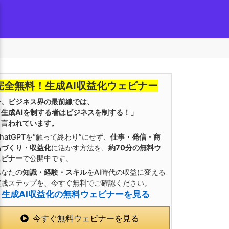
完全無料！生成AI収益化ウェビナー
今、ビジネス界の最前線では、
「生成AIを制する者はビジネスを制する！」
と言われています。
hatGPTを“触って終わり”にせず、
仕事・発信・商
品づくり・収益化
に活かす方法を、
約70分の無料ウ
ェビナー
で公開中です。
あなたの
知識・経験・スキル
をAI時代の収益に変える
実践ステップを、今すぐ無料でご確認ください。
» 生成AI収益化の無料ウェビナーを見る
今すぐ無料ウェビナーを見る