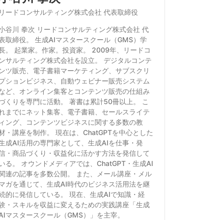
リードコンサルティング株式会社 代表取締役
小谷川 拳次 リードコンサルティング株式会社 代
表取締役。 生成AIマスタースクール（GMS）学
長。 起業家。作家。投資家。 2009年、リードコ
ンサルティング株式会社を設立。 デジタルコンテ
ンツ販売、電子書籍マーケティング、サブスクリ
プションビジネス、自動ウェビナー販売システム
など、オンライン集客とコンテンツ販売の仕組み
づくりを専門に活動。 著書は累計50冊以上。 こ
れまでにネット集客、電子書籍、セールスライテ
ィング、コンテンツビジネスに関する多数の教
材・講座を制作。 現在は、ChatGPTを中心とした
生成AI活用の専門家として、生成AIを仕事・発
信・商品づくり・収益化に活かす方法を発信して
いる。 オウンドメディアでは、ChatGPT・生成AI
関連の記事を多数公開。 また、メール講座・メル
マガを通じて、生成AI時代のビジネス活用法を継
続的に発信している。 現在、生成AIで知識・経
験・スキルを収益に変えるための実践講座「生成
AIマスタースクール（GMS）」を主宰。