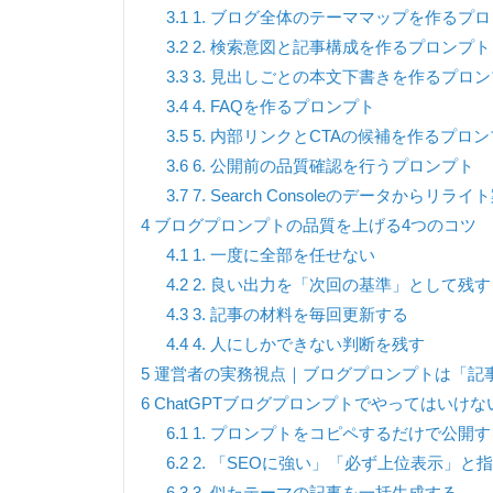
3.1
1. ブログ全体のテーママップを作るプ
3.2
2. 検索意図と記事構成を作るプロンプト
3.3
3. 見出しごとの本文下書きを作るプロ
3.4
4. FAQを作るプロンプト
3.5
5. 内部リンクとCTAの候補を作るプロ
3.6
6. 公開前の品質確認を行うプロンプト
3.7
7. Search Consoleのデータからリ
4
ブログプロンプトの品質を上げる4つのコツ
4.1
1. 一度に全部を任せない
4.2
2. 良い出力を「次回の基準」として残す
4.3
3. 記事の材料を毎回更新する
4.4
4. 人にしかできない判断を残す
5
運営者の実務視点｜ブログプロンプトは「記
6
ChatGPTブログプロンプトでやってはいけな
6.1
1. プロンプトをコピペするだけで公開す
6.2
2. 「SEOに強い」「必ず上位表示」と
6.3
3. 似たテーマの記事を一括生成する