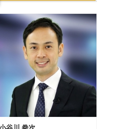
小谷川 拳次