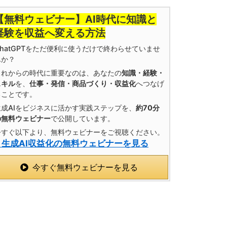
【無料ウェビナー】AI時代に知識と
経験を収益へ変える方法
ChatGPTをただ便利に使うだけで終わらせていませ
んか？
これからの時代に重要なのは、あなたの
知識・経験・
スキル
を、
仕事・発信・商品づくり・収益化
へつなげ
ることです。
生成AIをビジネスに活かす実践ステップを、
約70分
の無料ウェビナー
で公開しています。
今すぐ以下より、無料ウェビナーをご視聴ください。
» 生成AI収益化の無料ウェビナーを見る
今すぐ無料ウェビナーを見る