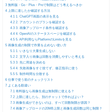
3
無料版・Go・Plus・Proで制限はどう考えるべきか
4
上限に達したか確認する方法
4.1
1. ChatGPT画面の表示を見る
4.2
2. アカウントのプランを確認する
4.3
3. 画像アップロード条件を確認する
4.4
4. OpenAIのステータスページを確認する
4.5
5. API利用ならPlatformのLimitsを見る
5
画像生成の制限で作業を止めない使い方
5.1
1. いきなり大量生成しない
5.2
2. 文字入り画像は回数を消費しやすいと考える
5.3
3. 先に用途を決める
5.4
4. 失敗画像をすぐ捨てず、修正指示に使う
5.5
5. 制作時間を分散する
6
仕事で使う前のチェックリスト
7
よくある勘違い
7.1
有料版なら画像生成は無制限に使える？
7.2
上限に達したら、別のチャットで作ればよい？
7.3
画像生成ができないのは、すべて回数制限が原因？
7.4
画像アップロードの20MB上限と画像生成回数は同じ制限？