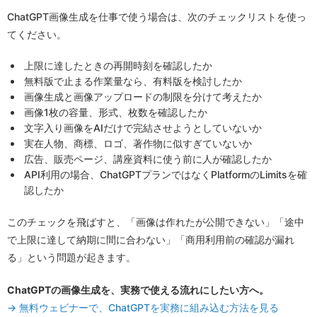
ChatGPT画像生成を仕事で使う場合は、次のチェックリストを使っ
てください。
上限に達したときの再開時刻を確認したか
無料版で止まる作業量なら、有料版を検討したか
画像生成と画像アップロードの制限を分けて考えたか
画像1枚の容量、形式、枚数を確認したか
文字入り画像をAIだけで完結させようとしていないか
実在人物、商標、ロゴ、著作物に似すぎていないか
広告、販売ページ、講座資料に使う前に人が確認したか
API利用の場合、ChatGPTプランではなくPlatformのLimitsを確
認したか
このチェックを飛ばすと、「画像は作れたが公開できない」「途中
で上限に達して納期に間に合わない」「商用利用前の確認が漏れ
る」という問題が起きます。
ChatGPTの画像生成を、実務で使える流れにしたい方へ。
→ 無料ウェビナーで、ChatGPTを実務に組み込む方法を見る