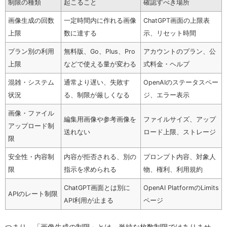
制限の種類
起こること
確認すべき場所
画像生成の回数
一定時間内に作れる画像
ChatGPT画面の上限表
上限
数に達する
示、リセット時間
プラン別の利用
無料版、Go、Plus、Pro
アカウントのプラン、公
上限
などで使える量が変わる
式料金・ヘルプ
混雑・システム
通常より遅い、失敗す
OpenAIのステータスペー
状況
る、制限が厳しくなる
ジ、エラー表示
画像・ファイル
編集用画像や参考画像を
ファイルサイズ、アップ
アップロード制
送れない
ロード上限、ストレージ
限
安全性・内容制
内容が拒否される、別の
プロンプト内容、対象人
限
指示を求められる
物、権利、利用規約
ChatGPT画面とは別に
OpenAI PlatformのLimits
APIのレート制限
API利用が止まる
ページ
つまり、「画像生成の制限」とは、単純な枚数制限ではありませ