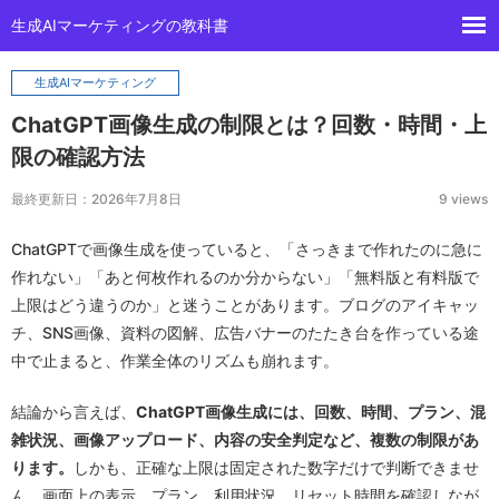
生成AIマーケティングの教科書
生成AIマーケティング
ChatGPT画像生成の制限とは？回数・時間・上
限の確認方法
最終更新日：2026年7月8日
9 views
ChatGPTで画像生成を使っていると、「さっきまで作れたのに急に
作れない」「あと何枚作れるのか分からない」「無料版と有料版で
上限はどう違うのか」と迷うことがあります。ブログのアイキャッ
チ、SNS画像、資料の図解、広告バナーのたたき台を作っている途
中で止まると、作業全体のリズムも崩れます。
結論から言えば、
ChatGPT画像生成には、回数、時間、プラン、混
雑状況、画像アップロード、内容の安全判定など、複数の制限があ
ります。
しかも、正確な上限は固定された数字だけで判断できませ
ん。画面上の表示、プラン、利用状況、リセット時間を確認しなが