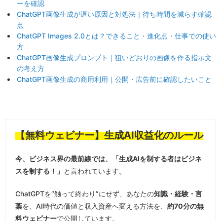
ーを確認
ChatGPT画像生成が遅い原因と対処法｜待ち時間を減らす確認
点
ChatGPT Images 2.0とは？できること・進化点・仕事での使い
方
ChatGPT画像生成プロンプト｜狙いどおりの画像を作る指示文
の考え方
ChatGPT画像生成の商用利用｜公開・広告前に確認したいこと
【無料ウェビナー】生成AI収益化のルール
今、ビジネス界の最前線では、「生成AIを制する者はビジネ
スを制する！」
と言われています。
ChatGPTを“触って終わり”にせず、あなたの
知識・経験・言
葉
を、AI時代の価値と収入資産へ変える方法を、
約70分の無
料ウェビナー
で公開しています。