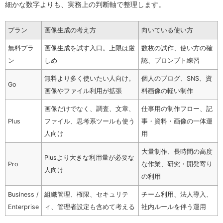
細かな数字よりも、実務上の判断軸で整理します。
プラン
画像生成の考え方
向いている使い方
無料プラ
画像生成を試す入口。上限は厳
数枚の試作、使い方の確
ン
しめ
認、プロンプト練習
無料より多く使いたい人向け。
個人のブログ、SNS、資
Go
画像やファイル利用が拡張
料画像の軽い制作
画像だけでなく、調査、文章、
仕事用の制作フロー、記
Plus
ファイル、思考系ツールも使う
事・資料・画像の一体運
人向け
用
大量制作、長時間の高度
Plusより大きな利用量が必要な
Pro
な作業、研究・開発寄り
人向け
の利用
Business /
組織管理、権限、セキュリテ
チーム利用、法人導入、
Enterprise
ィ、管理者設定も含めて考える
社内ルールを伴う運用