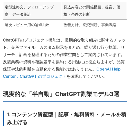
定型連絡文、フォローアップ
見込み客との関係構築、提案、価
案、データ集計
格・条件の判断
週次レビュー用の論点抽出
改善方針、投資判断、事業戦略
ChatGPTのプロジェクト機能は、長期的な取り組みに関するチャッ
ト、参考ファイル、カスタム指示をまとめ、繰り返し行う執筆、リ
サーチ、計画を整理するための作業空間として案内されています。
反復業務の資料や確認基準を集約する用途には役立ちますが、品質
保証や法的判断を自動化する機能ではありません。
OpenAI Help
Center：ChatGPT のプロジェクト
を確認してください。
現実的な「半自動」ChatGPT副業モデル3選
1. コンテンツ資産型｜記事・無料資料・メールを積
み上げる