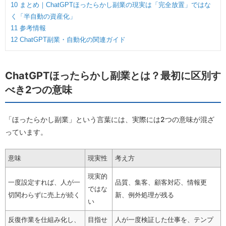
10
まとめ｜ChatGPTほったらかし副業の現実は「完全放置」ではな
く「半自動の資産化」
11
参考情報
12
ChatGPT副業・自動化の関連ガイド
ChatGPTほったらかし副業とは？最初に区別す
べき2つの意味
「ほったらかし副業」という言葉には、実際には2つの意味が混ざ
っています。
意味
現実性
考え方
現実的
一度設定すれば、人が一
品質、集客、顧客対応、情報更
ではな
切関わらずに売上が続く
新、例外処理が残る
い
反復作業を仕組み化し、
目指せ
人が一度検証した仕事を、テンプ