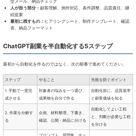
型メール、納品チェック
人が担う部分：
顧客理解、例外対応、条件調整、品質責任、継
続提案
最初に残すもの：
ヒアリングシート、制作テンプレート、確認
表、納品フォーマット
ChatGPT副業を半自動化する5ステップ
最初から自動化を作るのではなく、次の順番で進めてください。
ステップ
やること
失敗を防ぐポイント
1. 手動で一度完
対象者の悩みを一つ選び、
自動化前に、品質基準
成させる
成果物を自分で作る
と顧客価値を知る
自動化してよい工程
2. 作業を分解す
企画、材料整理、下書き、
と、判断が必要な工程
る
確認、公開・納品に分ける
を分ける
プロンプト、質問集、チェ