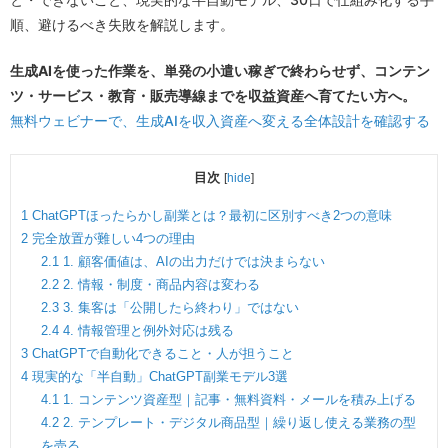
順、避けるべき失敗を解説します。
生成AIを使った作業を、単発の小遣い稼ぎで終わらせず、コンテン
ツ・サービス・教育・販売導線までを収益資産へ育てたい方へ。
無料ウェビナーで、生成AIを収入資産へ変える全体設計を確認する
目次
[
hide
]
1
ChatGPTほったらかし副業とは？最初に区別すべき2つの意味
2
完全放置が難しい4つの理由
2.1
1. 顧客価値は、AIの出力だけでは決まらない
2.2
2. 情報・制度・商品内容は変わる
2.3
3. 集客は「公開したら終わり」ではない
2.4
4. 情報管理と例外対応は残る
3
ChatGPTで自動化できること・人が担うこと
4
現実的な「半自動」ChatGPT副業モデル3選
4.1
1. コンテンツ資産型｜記事・無料資料・メールを積み上げる
4.2
2. テンプレート・デジタル商品型｜繰り返し使える業務の型
を売る