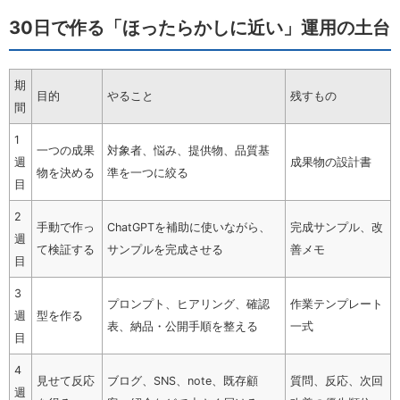
30日で作る「ほったらかしに近い」運用の土台
期
目的
やること
残すもの
間
1
一つの成果
対象者、悩み、提供物、品質基
週
成果物の設計書
物を決める
準を一つに絞る
目
2
手動で作っ
ChatGPTを補助に使いながら、
完成サンプル、改
週
て検証する
サンプルを完成させる
善メモ
目
3
プロンプト、ヒアリング、確認
作業テンプレート
週
型を作る
表、納品・公開手順を整える
一式
目
4
見せて反応
ブログ、SNS、note、既存顧
質問、反応、次回
週