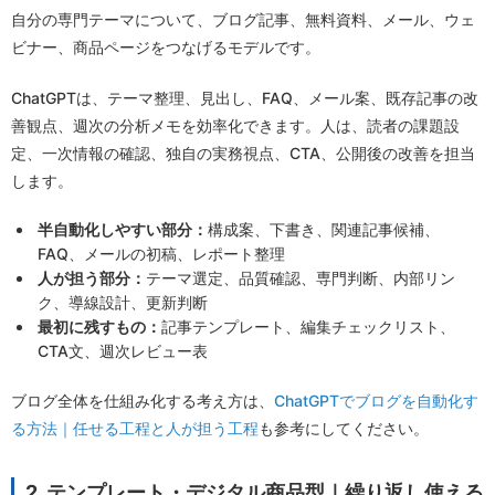
自分の専門テーマについて、ブログ記事、無料資料、メール、ウェ
ビナー、商品ページをつなげるモデルです。
ChatGPTは、テーマ整理、見出し、FAQ、メール案、既存記事の改
善観点、週次の分析メモを効率化できます。人は、読者の課題設
定、一次情報の確認、独自の実務視点、CTA、公開後の改善を担当
します。
半自動化しやすい部分：
構成案、下書き、関連記事候補、
FAQ、メールの初稿、レポート整理
人が担う部分：
テーマ選定、品質確認、専門判断、内部リン
ク、導線設計、更新判断
最初に残すもの：
記事テンプレート、編集チェックリスト、
CTA文、週次レビュー表
ブログ全体を仕組み化する考え方は、
ChatGPTでブログを自動化す
る方法｜任せる工程と人が担う工程
も参考にしてください。
2. テンプレート・デジタル商品型｜繰り返し使える