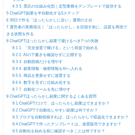
4.3
3. 受託の仕組み化型｜定型業務をテンプレートで提供する
5
ChatGPT副業を半自動化する5ステップ
6
30日で作る「ほったらかしに近い」運用の土台
7
運営者の実務視点｜「ほったらかし」を目指す前に、品質を再現で
きる状態を作る
8
ChatGPTほったらかし副業で避けるべき7つの失敗
8.1
1. 「完全放置で稼げる」という前提で始める
8.2
2. AIの下書きを確認せずに公開する
8.3
3. 自動投稿だけを増やす
8.4
4. 顧客情報・秘密情報をAIへ入れる
8.5
5. 商品を更新せずに放置する
8.6
6. 数字を見ずに仕組み化する
8.7
7. 自動化ツールを先に増やす
9
ChatGPTほったらかし副業に関するよくある質問
9.1
ChatGPTだけで、ほったらかし副業はできますか？
9.2
ChatGPTで自動化しやすい副業は何ですか？
9.3
ブログを自動投稿すれば、ほったらかしで収益化できますか？
9.4
ChatGPTで作ったテンプレートは、放置販売できますか？
9.5
自動化を始める前に確認すべきことは何ですか？