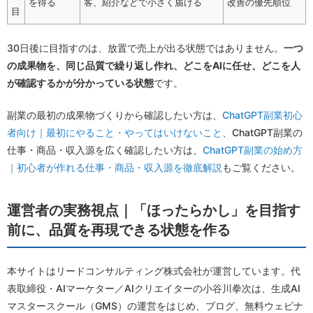
を得る
客、紹介などで小さく届ける
改善の優先順位
目
30日後に目指すのは、放置で売上が出る状態ではありません。
一つ
の成果物を、同じ品質で繰り返し作れ、どこをAIに任せ、どこを人
が確認するかが分かっている状態
です。
副業の最初の成果物づくりから確認したい方は、
ChatGPT副業初心
者向け｜最初にやること・やってはいけないこと
、ChatGPT副業の
仕事・商品・収入源を広く確認したい方は、
ChatGPT副業の始め方
｜初心者が作れる仕事・商品・収入源を徹底解説
もご覧ください。
運営者の実務視点｜「ほったらかし」を目指す
前に、品質を再現できる状態を作る
本サイトはリードコンサルティング株式会社が運営しています。代
表取締役・AIマーケター／AIクリエイターの小谷川拳次は、生成AI
マスタースクール（GMS）の運営をはじめ、ブログ、無料ウェビナ