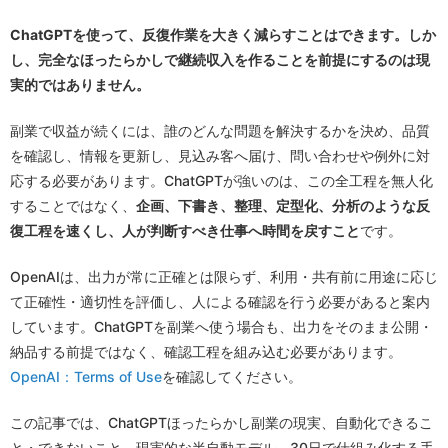
ChatGPTを使って、反復作業を大きく減らすことはできます。しか
し、完全なほったらかしで継続収入を作ることを前提にするのは現
実的ではありません。
副業で収益が続くには、誰のどんな問題を解決するかを決め、品質
を確認し、情報を更新し、見込み客へ届け、問い合わせや例外に対
応する必要があります。ChatGPTが強いのは、この全工程を無人化
することではなく、
企画、下書き、整理、定型化、分析のような反
復工程を速くし、人が判断すべき仕事へ時間を戻すこと
です。
OpenAIは、出力が常に正確とは限らず、利用・共有前に用途に応じ
て正確性・適切性を評価し、人による確認を行う必要があると案内
しています。ChatGPTを副業へ使う場合も、出力をそのまま公開・
納品する前提ではなく、確認工程を組み込む必要があります。
OpenAI：Terms of Use
を確認してください。
この記事では、ChatGPTほったらかし副業の現実、自動化できるこ
と・できないこと、現実的な半自動モデル、30日で仕組み化する手