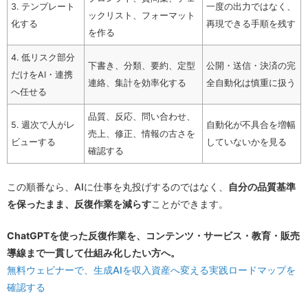
3. テンプレート
一度の出力ではなく、
ックリスト、フォーマット
化する
再現できる手順を残す
を作る
4. 低リスク部分
下書き、分類、要約、定型
公開・送信・決済の完
だけをAI・連携
連絡、集計を効率化する
全自動化は慎重に扱う
へ任せる
品質、反応、問い合わせ、
5. 週次で人がレ
自動化が不具合を増幅
売上、修正、情報の古さを
ビューする
していないかを見る
確認する
この順番なら、AIに仕事を丸投げするのではなく、
自分の品質基準
を保ったまま、反復作業を減らす
ことができます。
ChatGPTを使った反復作業を、コンテンツ・サービス・教育・販売
導線まで一貫して仕組み化したい方へ。
無料ウェビナーで、生成AIを収入資産へ変える実践ロードマップを
確認する