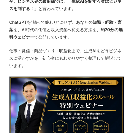
今、ビジネス界の最前線では、「生成AIを制する者はビジネ
スを制する！」
と言われています。
ChatGPTを“触って終わり”にせず、あなたの
知識・経験・言
葉
を、AI時代の価値と収入資産へ変える方法を、
約70分の無
料ウェビナー
で公開しています。
仕事・発信・商品づくり・収益化まで、生成AIをどうビジネ
スに活かすかを、初心者にもわかりやすく整理して解説して
います。