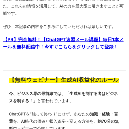
た。これらの情報を活用して、AIの力を最大限に引き出すことが可
能です。
ぜひ、本記事の内容をご参考にしていただければ嬉しいです。
【PR】完全無料！【ChatGPT速習メール講座】毎日1本メ
ールを無料配信中！今すぐこちらをクリックして登録！
【無料ウェビナー】生成AI収益化のルール
今、ビジネス界の最前線では、「生成AIを制する者はビジネ
スを制する！」
と言われています。
ChatGPTを“触って終わり”にせず、あなたの
知識・経験・言
葉
を、AI時代の価値と収入資産へ変える方法を、
約70分の無
料ウェビナー
で公開しています。