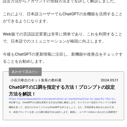
設定方法からアカウントの登録方法までを詳しく解説しました。
これにより、日本語ユーザーでもChatGPTの全機能を活用すること
ができるようになります。
Web版での言語設定変更は非常に簡単であり、これを利用すること
で、日本語でのコミュニケーションが格段に向上します。
今後もChatGPTの更新情報に注目し、新機能や改善点をチェックす
ることをお勧めします。
あわせて読みたい
小谷川拳次のネット集客の教科書
2024.05.11
ChatGPTの口調を指定する方法！プロンプトの設定
方法を解説！
https://kotanigawakenji.com/generative-ai-marketing/how-to-specify-the-tone-of-chatgpt-explaining-how-to-set-the-prompt
本記事では、ChatGPTの口調を変更する方法を詳細に解説します。キャラクター設定やプロンプトの基本
機能を使って、自分だけのオリジナルなChatGPTを作りましょう。また、学習効果を高めるための工夫
や、多段プロンプトを使った口調の固定方法も紹介します。最後に、ユーザーの好みに合わせた口調変更テ
クニックを学び、より効果的なコミュニケーションを実現しましょう。本記事をお読みいただければ、あな
たはChatGPTの口調を指定する方法について、理解いただけるようになるはずです。ぜひ、こちらの内容
を参考にしてみてください。【...