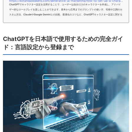
https://kotanigawakenji.com/generative-ai-marketing/how-to-set-up-a-character-in-chatgpt-also-explains-the-prompt
ChatGPTでキャラクター設定を活用することで、ユーザーは自分だけのキャラクターを作成し、アドバイ
ザー的なロールプレイを楽しむことができます。基本から応用までのプロンプトの使い方、性格や口調のカ
スタム方法、ClaudeやGoogle Geminiとの比較、最適化のコツなど、ChatGPTキャラクター設定に関する
全てを解説します。これにより、ユーザーはパーソナルな会話をより楽しむことができるでしょう。本記事
をお読みいただければ、あなたはChatGPTでキャラクター設定する方法について、理解いただけるように
なるはずです。ぜひ、こちら...
ChatGPTを日本語で使用するための完全ガイ
ド：言語設定から登録まで