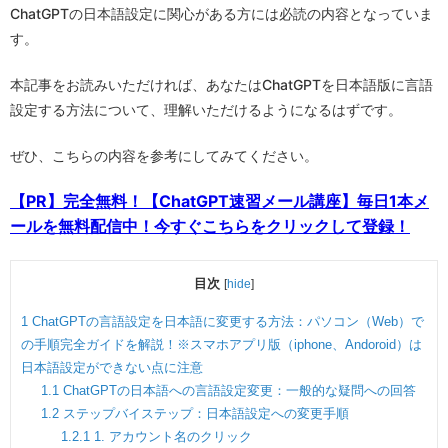
ChatGPTの日本語設定に関心がある方には必読の内容となっていま
す。
本記事をお読みいただければ、あなたはChatGPTを日本語版に言語
設定する方法について、理解いただけるようになるはずです。
ぜひ、こちらの内容を参考にしてみてください。
【PR】完全無料！【ChatGPT速習メール講座】毎日1本メ
ールを無料配信中！今すぐこちらをクリックして登録！
目次
[
hide
]
1
ChatGPTの言語設定を日本語に変更する方法：パソコン（Web）で
の手順完全ガイドを解説！※スマホアプリ版（iphone、Andoroid）は
日本語設定ができない点に注意
1.1
ChatGPTの日本語への言語設定変更：一般的な疑問への回答
1.2
ステップバイステップ：日本語設定への変更手順
1.2.1
1. アカウント名のクリック