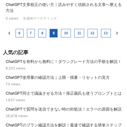
ChatGPT文章校正の使い方｜読みやすく信頼される文章へ整える
方法
0 views
生成AIマーケティング
6
7
8
9
10
11
12
13
人気の記事
ChatGPTを有料から無料に！ダウングレード方法の手順を解説！
8,532 views
ChatGPT使用量の確認方法｜上限・残量・リセットの見方
73 views
ChatGPT同士で議論させる方法！孫正義氏も使うプロンプトとは
1,637 views
ChatGPTで質問を送信できない時の対処法！エラーの原因を解説
28,678 views
ChatGPTのプラン確認方法を解説！最速で確認する簡単ステップ