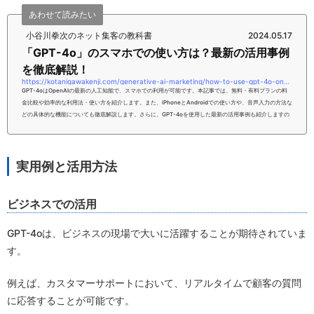
あわせて読みたい
小谷川拳次のネット集客の教科書
2024.05.17
「GPT-4o」のスマホでの使い方は？最新の活用事例
を徹底解説！
https://kotanigawakenji.com/generative-ai-marketing/how-to-use-gpt-4o-on-a-smartphone-thorough-explanation-of-the-latest-usage-examples
GPT-4oはOpenAIの最新の人工知能で、スマホでの利用が可能です。本記事では、無料・有料プランの料
金比較や効率的な利用法・使い方を紹介します。また、iPhoneとAndroidでの使い方や、音声入力の方法な
どの具体的な機能についても徹底解説します。さらに、GPT-4oを使用した最新の活用事例も紹介しますの
で、スマホでの操作法を覚えて、より効率良くGPT-4oを使いこなしましょう。本記事をお読みいただけれ
ば、あなたはGPT-4oのスマホでの使い方について、理解いただけるようになるはずです。ぜひ、こちらの
内容を参考にしてみてください...
実用例と活用方法
ビジネスでの活用
GPT-4oは、ビジネスの現場で大いに活躍することが期待されていま
す。
例えば、カスタマーサポートにおいて、リアルタイムで顧客の質問
に応答することが可能です。