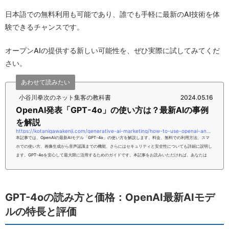
日本語での無料利用も可能であり、誰でも手軽に最新のAI技術を体
験できるチャンスです。
オープンAIの提供する新しい可能性を、ぜひ実際に試してみてくだ
さい。
あわせて読みたい
小谷川拳次のネット集客の教科書
2024.05.16
OpenAI発表「GPT-4o」の使い方は？最新AIの事例
を解説
https://kotanigawakenji.com/generative-ai-marketing/how-to-use-openai-announcement-gpt-4o-explaining-the-latest-ai-cases
本記事では、OpenAIの最新AIモデル「GPT-4o」の使い方を解説します。料金、無料での利用方法、スマ
ホでの使い方、画像生成から音声認識までの機能、さらにはセキュリティと安全性についても詳細に説明し
ます。GPT-4oを安心して最大限に活用するためのガイドです。本記事をお読みいただければ、あなたは
「GPT-4o」の使い方について、理解いただけるようになるはずです。ぜひ、こちらの内容を参考にしてみ
てください。【PR】完全無料！【ChatGPT速習メール講座】毎日1本メールを無料配信中！今すぐこちらを
クリックして登録！【ChatGPT】...
GPT-4oの読み方と価格：OpenAI最新AIモデ
ルの特長と評価