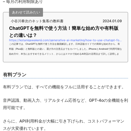
– 毎月の利用制限あり
あわせて読みたい
小谷川拳次のネット集客の教科書
2024.01.09
ChatGPTを無料で使う方法！簡単な始め方や有料版
との違いは？
https://kotanigawakenji.com/generative-ai-marketing/how-to-use-chatgpt-for-free-how-to-start-easily-and-what-is-the-difference-from-the-paid-version
この記事では、ChatGPTを無料で使う方法を徹底解説します。日本語版ガイドでの簡単な始め方から、有
料版（Plus版）と無料版との違い、選び方の注意点までをカバーしました。iPhoneとAndroidで利用可能な
始め方や、本当におすすめできるメリット、さらにはスマホで始めるAI対話の活用法まで詳しく説明しま
す。また、Google Bardとの比較や、APIとダウンロードから始めるPCでの体験など、ChatGPTを無料で
使うコツも伝授します。本記事をお読みいただければ、あなたはChatGPTを無料で使う方法について、理
解いただけるようになるはずです...
有料プラン
有料プランでは、すべての機能をフルに活用することができます。
音声認識、動画入力、リアルタイム応答など、GPT-4oの全機能を利
用可能です。
さらに、API利用料金が大幅に引き下げられ、コストパフォーマン
スが大変優れています。