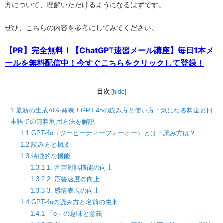
方について、理解いただけるようになるはずです。
ぜひ、こちらの内容を参考にしてみてください。
【PR】完全無料！【ChatGPT速習メール講座】毎日1本メ
ールを無料配信中！今すぐこちらをクリックして登録！
目次
[
hide
]
1
最新の生成AIを発表！GPT-4oの読み方と使い方：気になる料金と日
本語での無料利用方法を解説
1.1
GPT-4o（ジーピーティーフォーオー）とは？読み方は？
1.2
読み方と概要
1.3
特徴的な機能
1.3.1
1. 音声対話機能の向上
1.3.2
2. 応答速度の向上
1.3.3
3. 感情表現の向上
1.4
GPT-4oの読み方と名前の由来
1.4.1
「o」の意味と意義