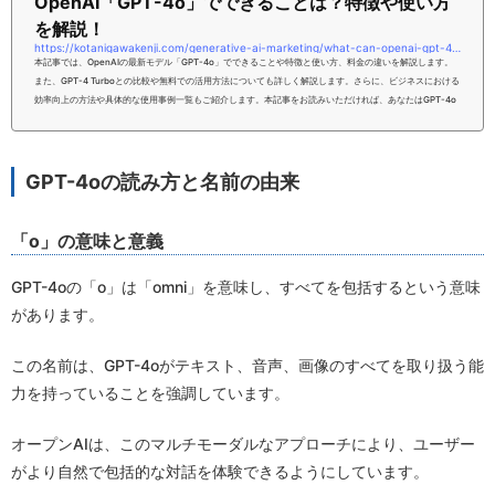
OpenAI「GPT-4o」でできることは？特徴や使い方
を解説！
https://kotanigawakenji.com/generative-ai-marketing/what-can-openai-gpt-4o-do-explaining-the-features-and-how-to-use-it
本記事では、OpenAIの最新モデル「GPT-4o」でできることや特徴と使い方、料金の違いを解説します。
また、GPT-4 Turboとの比較や無料での活用方法についても詳しく解説します。さらに、ビジネスにおける
効率向上の方法や具体的な使用事例一覧もご紹介します。本記事をお読みいただければ、あなたはGPT-4o
でできることについて、理解いただけるようになるはずです。ぜひ、こちらの内容を参考にしてみてくださ
い。【PR】完全無料！【ChatGPT速習メール講座】毎日1本メールを無料配信中！今すぐこちらをクリック
して登録！OpenAIの最新モデ...
GPT-4oの読み方と名前の由来
「o」の意味と意義
GPT-4oの「o」は「omni」を意味し、すべてを包括するという意味
があります。
この名前は、GPT-4oがテキスト、音声、画像のすべてを取り扱う能
力を持っていることを強調しています。
オープンAIは、このマルチモーダルなアプローチにより、ユーザー
がより自然で包括的な対話を体験できるようにしています。