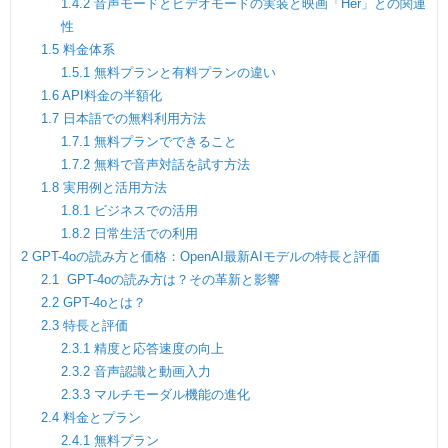
1.4.2
音声モードとビデオモードの実装と映画「Her」との関連
性
1.5
料金体系
1.5.1
無料プランと有料プランの違い
1.6
API料金の半額化
1.7
日本語での無料利用方法
1.7.1
無料プランでできること
1.7.2
無料で音声対話を試す方法
1.8
実用例と活用方法
1.8.1
ビジネスでの活用
1.8.2
日常生活での利用
2
GPT-4oの読み方と価格：OpenAI最新AIモデルの特長と評価
2.1
GPT-4oの読み方は？その革新と影響
2.2
GPT-4oとは？
2.3
特長と評価
2.3.1
精度と応答速度の向上
2.3.2
音声認識と動画入力
2.3.3
マルチモーダル機能の進化
2.4
料金とプラン
2.4.1
無料プラン