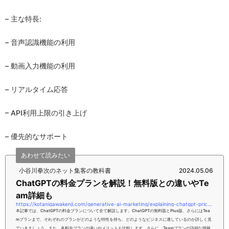
– 主な特長:
– 音声認識機能の利用
– 動画入力機能の利用
– リアルタイム応答
– API利用上限の引き上げ
– 優先的なサポート
あわせて読みたい
小谷川拳次のネット集客の教科書
2024.05.06
ChatGPTの料金プランを解説！無料版との違いやTe
am詳細も
https://kotanigawakenji.com/generative-ai-marketing/explaining-chatgpt-price-plans-differences-from-the-free-version-and-team-details
本記事では、ChatGPTの料金プランについて全て解説します。ChatGPTの無料版とPlus版、さらにはTea
mプランまで、それぞれのプランがどのような特性を持ち、どのようなビジネスに適しているのか詳しく見
ていきましょう。また、各料金プランの違いやメリットも比較します。さらに、Teamプランの詳細な情報