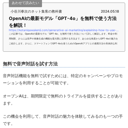
あわせて読みたい
小谷川拳次のネット集客の教科書
2024.05.18
OpenAIの最新モデル「GPT-4o」を無料で使う方法
を解説！
https://kotanigawakenji.com/generative-ai-marketing/explaining-how-to-use-openais-latest-model-gpt-4o-for-free
この記事では、OpenAIの最新モデル「GPT-4o」を無料で使う方法について詳しく解説します。料金や利
用制限、さらには音声や画像生成の機能を最大限に活用する方法まで、あらゆる角度からGPT-4oの魅力を
ご紹介します。さらに、スマートフォンでGPT-4oを使うためのOpenAIアプリとの連携方法や具体的な利
用例も提供します。GPT-4oを無料で体験したい方、効率的に活用したい方必見の内容です。本記事をお読
みいただければ、あなたはGPT-4oを無料で使う方法について、理解いただけるようになるはずです。ぜ
ひ、こちらの内容を参考にしてみて...
無料で音声対話を試す方法
音声対話機能を無料で試すためには、特定のキャンペーンやプロモ
ーションを利用することが可能です。
オープンAIは、期間限定で無料のトライアルを提供することがあり
ます。
この機会を利用して、音声対話の魅力を体験してみるのも一つの手
です。