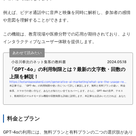
例えば、ビデオ通話中に音声と映像を同時に解析し、参加者の感情
や意図を理解することができます。
この機能は、教育現場や医療分野での応用が期待されており、より
インタラクティブなユーザー体験を提供します。
あわせて読みたい
小谷川拳次のネット集客の教科書
2024.05.18
「GPT-4o」の利用制限とは？最新の文字数・回数の
上限を解説！
https://kotanigawakenji.com/generative-ai-marketing/what-are-the-usage-restrictions-for-gpt-4o-explain-the-upper-limit-of-the-latest-characters-and-times
本記事では、「GPT-4o」の利用制限や使い方について詳しく解説します。無料と有料プランの違い、料金
体系、スマホでの使い方など、あなたが知りたい全てをカバーします。さらに、GPT-4oの音声、テキス
ト、動画対応のマルチモーダル機能や回数制限も詳細に説明します。本記事をお読みいただければ、あなた
はGPT-4oの利用制限について、理解いただけるようになるはずです。ぜひ、こちらの内容を参考にしてみ
てください。【PR】完全無料！【ChatGPT速習メール講座】毎日1本メールを無料配信中！今すぐこちらを
クリックして登録！【ChatGPT...
料金とプラン
GPT-4oの利用には、無料プランと有料プランの二つの選択肢があり