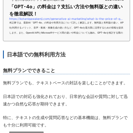
「GPT-4o」の料金は？支払い方法や無料版との違い
を徹底解説！
https://kotanigawakenji.com/generative-ai-marketing/what-is-the-price-of-gpt-4o-thorough-explanation-of-payment-methods-and-differences-from-the-free-version
本記事では、最新AI「GPT-4o」の料金や利用方法について詳しく解説します。無料版と有料版の違い、AP
Iを利用するメリット、音声・動画・画像生成の使い方など、GPT-4oを最大限に活用するための情報を提供
します。また、OpenAI APIとMicrosoftサービス間の違いや料金についても触れ、GPT-4oを検討する際の
参考になるような内容となっています。本記事をお読みいただければ、あなたは「GPT-4o」の料金や支払
い方法について、理解いただけるようになるはずです。ぜひ、こちらの内容を参考にしてみてください。
【PR】完全無料！【ChatGPT速...
日本語での無料利用方法
無料プランでできること
無料プランでも、テキストベースの対話を楽しむことができます。
日本語での対応も強化されており、日常的な会話や質問に対して迅
速かつ自然な応答が期待できます。
特に、テキストの生成や質問応答などの基本機能は、無料プランで
も十分に利用可能です。