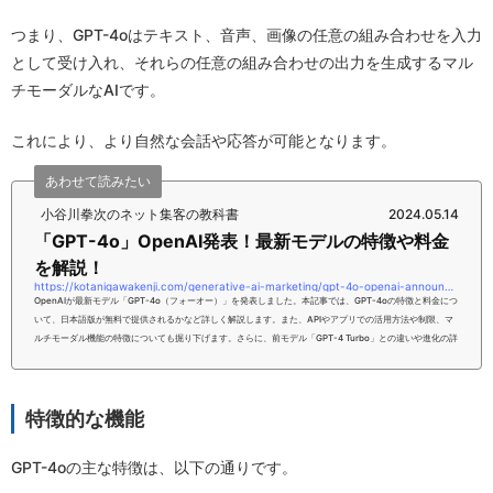
つまり、GPT-4oはテキスト、音声、画像の任意の組み合わせを入力
として受け入れ、それらの任意の組み合わせの出力を生成するマル
チモーダルなAIです。
これにより、より自然な会話や応答が可能となります。
あわせて読みたい
小谷川拳次のネット集客の教科書
2024.05.14
「GPT-4o」OpenAI発表！最新モデルの特徴や料金
を解説！
https://kotanigawakenji.com/generative-ai-marketing/gpt-4o-openai-announced-explaining-the-features-and-prices-of-the-latest-models
OpenAIが最新モデル「GPT-4o（フォーオー）」を発表しました。本記事では、GPT-4oの特徴と料金につ
いて、日本語版が無料で提供されるかなど詳しく解説します。また、APIやアプリでの活用方法や制限、マ
ルチモーダル機能の特徴についても掘り下げます。さらに、前モデル「GPT-4 Turbo」との違いや進化の詳
細、そして最新モデルの特集や注目ニュースもお届けします。本記事をお読みいただければ、あなたはGPT
-4oの特徴や料金について、理解いただけるようになるはずです。ぜひ、こちらの内容を参考にしてみてく
ださい。【PR】完全無料！...
特徴的な機能
GPT-4oの主な特徴は、以下の通りです。